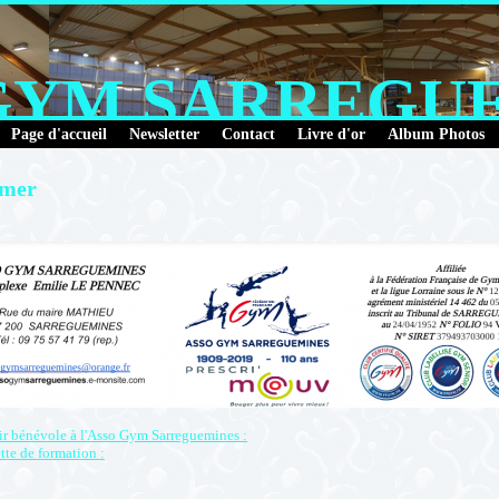
GYM SARREGU
Page d'accueil
Newsletter
Contact
Livre d'or
Album Photos
rmer
r bénévole à l'Asso Gym Sarreguemines :
tte de formation :