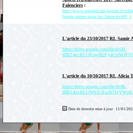
Faïenciers
:
http://www.republicain-lorrain.fr/edi
bonne-annee-pour-les-faienciers#0_1
L'article du 23/10/2017 RL Samir
https://drive.google.com/file/d/0B-
tfIBZ4n1RLOFpwM2FydUpNOFVC
L'article du 10/10/2017 RL Alic
https://drive.google.com/file/d/0B-
tfIBZ4n1RLOWhTcXo2bTIyYWpKZ2
Date de dernière mise à jour : 11/01/20