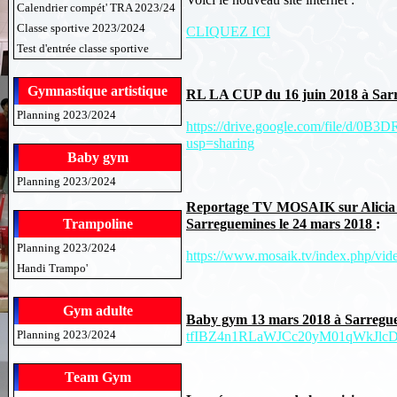
Calendrier compét' TRA 2023/24
Classe sportive 2023/2024
CLIQUEZ ICI
Test d'entrée classe sportive
Gymnastique artistique
RL LA CUP du 16 juin 2018 à Sar
Planning 2023/2024
https://drive.google.com/file/
usp=sharing
Baby gym
Planning 2023/2024
Reportage TV MOSAIK sur Alicia
Trampoline
Sarreguemines le 24 mars 2018
:
Planning 2023/2024
https://www.mosaik.tv/index.php/video
Handi Trampo'
Gym adulte
Baby gym 13 mars 2018 à Sarregu
Planning 2023/2024
tfIBZ4n1RLaWJCc20yM01qWkJlcD
Team Gym