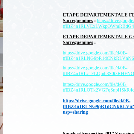
ETAPE DEPARTEMENTALE FEDER
Sarreguemines
:
https://drive.google
tfIBZ4n1RLVExLWkpOWmRBdG44O
ETAPE DEPARTEMENTALE GAF/GA
Sarreguemines
:
https://drive.google.com/file/d/0B-
tfIBZ4n1RLNG9pR1dCNkRLVnN6O
https://drive.google.com/file/d/0B-
tfIBZ4n1RLc1FLQmh3S0t3RHFNO
https://drive.google.com/file/d/0B-
tfIBZ4n1RLOTk2VGFqSnpHSkR4cH
https://drive.google.com/file/d/0B-
tfIBZ4n1RLNG9pR1dCNkRLVn
usp=sharing
Sports rétrospective 2017
Sarreguem