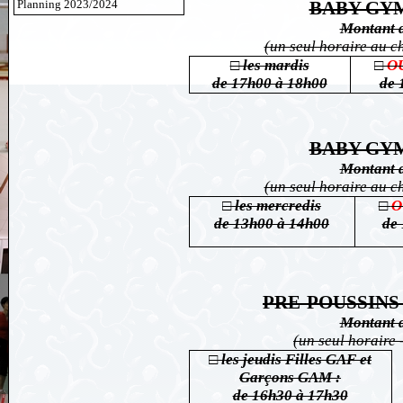
Planning 2023/2024
BABY GYM 
Montant d
(un seul horaire au ch
□ les mardis
□
O
de 17h00 à 18h00
de 
BABY GYM 
Montant d
(un seul horaire au ch
□ les mercredis
□
O
de 13h00 à 14h00
de
PRE-POUSSINS (
Montant d
(un seul horaire 
□ les jeudis Filles GAF et
Garçons GAM :
de 16h30 à 17h30