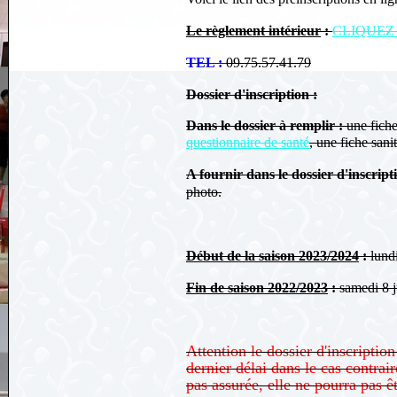
Le règlement intérieur
:
CLIQUEZ 
TEL :
09.75.57.41.79
Dossier d'inscription :
Dans le dossier à remplir :
une fiche 
questionnaire de santé
, une fiche sanit
A fournir dans le dossier d'inscript
photo
.
Début de la saison 2023/2024
:
lundi
Fin de saison 2022/2023
:
samedi 8 ju
Attention le dossier d'inscriptio
dernier délai dans le cas contrair
pas assurée, elle ne pourra pas ê