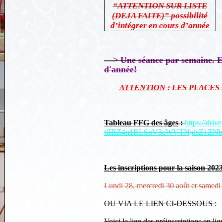
“ATTENTION SUR LISTE
(DEJA FAITE)”
possibilité
d’intégrer en cours d’année
---> Une séance par semaine. Et
d'année!
ATTENTION
: LES PLACES
Tableau FFG des âges
:
https://driv
tfIBZ4n1RLSnV3cWVTNjdsZ1ZNbz
Les inscriptions pour la saison 202
Lundi 28, mercredi 30 août et samed
OU VIA LE LIEN CI-DESSOUS :
Voici le lien des préinscriptions en li