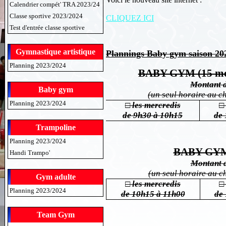
Calendrier compét' TRA 2023/24
Classe sportive 2023/2024
CLIQUEZ ICI
Test d'entrée classe sportive
Gymnastique artistique
Plannings Baby gym saison 202
Planning 2023/2024
BABY GYM (15 moi
Montant d
Baby gym
(un seul horaire au ch
Planning 2023/2024
□ les mercredis
□
de 9h30 à 10h15
de
Trampoline
Planning 2023/2024
BABY GYM 
Handi Trampo'
Montant d
(un seul horaire au ch
Gym adulte
□ les mercredis
Planning 2023/2024
de 10h15 à 11h00
de
Team Gym