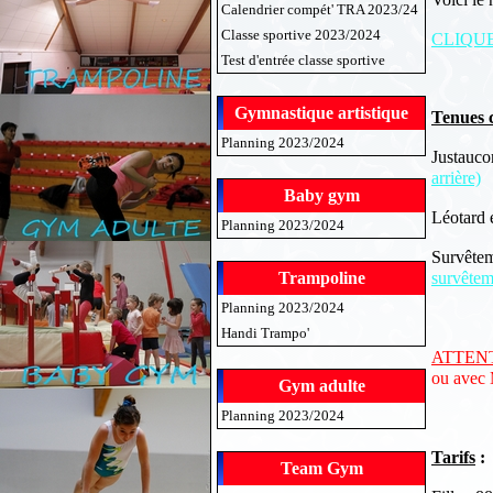
Calendrier compét' TRA 2023/24
Classe sportive 2023/2024
CLIQUE
Test d'entrée classe sportive
Gymnastique artistique
Tenues 
Planning 2023/2024
Justaucor
arrière)
Baby gym
Léotard 
Planning 2023/2024
Survêtem
Trampoline
survêtem
Planning 2023/2024
Handi Trampo'
ATTEN
ou avec
Gym adulte
Planning 2023/2024
Tarifs
:
Team Gym