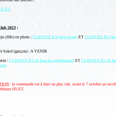
Z ICI
club 2023
:
ps (fille) en photo :
CLIQUEZ ICI (face avant)
ET
CLIQUEZ ICI (fa
et Sokol (garçon) : A VENIR
ent :
CLIQUEZ ICI (le haut du survêtement)
ET
CLIQUEZ ICI (le ba
ent)
TION
: la commande est à faire au plus vite, avant le 7 octobre au secrét
 Miriam HUET.