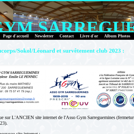
GYM SARREGU
Page d'accueil
Newsletter
Contact
Livre d'or
Album Photos
ucorps/Sokol/Léonard et survêtement club 2023 :
e sur L'ANCIEN site internet de l'Asso Gym Sarreguemines (fermetur
23).
nouveau site internet :