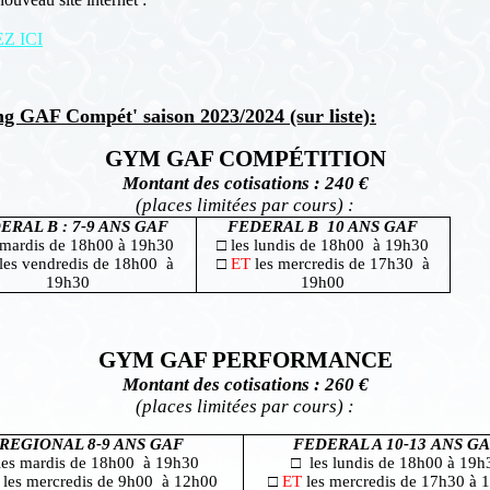
Z ICI
ng GAF Compét' saison 2023/2024
(sur liste):
GYM GAF COMPÉTITION
Montant des cotisations : 240 €
(places limitées par cours) :
ERAL B : 7-9 ANS GAF
FEDERAL B 10 ANS GAF
 mardis de 18h00 à 19h30
□ les lundis de 18h00 à 19h30
les vendredis de 18h00 à
□
ET
les mercredis de 17h30 à
19h30
19h00
GYM GAF PERFORMANCE
Montant des cotisations : 260 €
(places limitées par cours) :
REGIONAL 8-9 ANS GAF
FEDERAL A 10-13 ANS G
les mardis de 18h00 à 19h30
□ les lundis de 18h00 à 19h
T
les mercredis de 9h00 à 12h00
□
ET
les mercredis de 17h30 à 