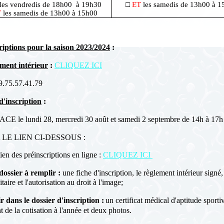
les vendredis de 18h00 à 19h30
□
ET
les samedis de 13h00 à 1
T
les samedis de 13h00 à 15h00
riptions pour la saison 2023/2024
:
ment intérieur
:
CLIQUEZ ICI
9.75.57.41.79
d'inscription
:
E le lundi 28, mercredi 30 août et samedi 2 septembre de 14h à 17h
 LE LIEN CI-DESSOUS :
lien des préinscriptions en ligne :
CLIQUEZ ICI
dossier à remplir :
une fiche d'inscription, le règlement intérieur signé
itaire et l'autorisation au droit à l'image;
r dans le dossier d'inscription :
un certificat médical d'aptitude sportiv
 de la cotisation à l'année
et
deux photos
.