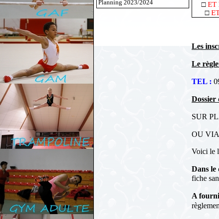
Planning 2023/2024
□
ET
□
E
Les insc
Le règle
TEL :
0
Dossier 
SUR PLAC
OU VIA
Voici le 
Dans le 
fiche san
A fourni
règlement