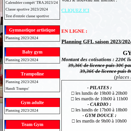
Calendrier compét' TRA 2023/24
Classe sportive 2023/2024
CLIQUEZ ICI
Test d'entrée classe sportive
Gymnastique artistique
EN LIGNE :
Planning 2023/2024
Planning GFL saison 2023/202
Baby gym
GY
Montant des cotisations :
220€ l
Planning 2023/2024
39,36€ de licence puis 30€ par
39,36€ de licence puis 8
Trampoline
(places 
Planning 2023/2024
- PILATES :
Handi Trampo'
□
les lundis de 19h00 à 20h00
□
les mardis de 10h00 à 11h00
Gym adulte
- CARDIO :
□ les lundis de 17h00 à 18h00
Planning 2023/2024
- GYM DOUCE :
□ les mardis de 9h00 à 10h00
Team Gym