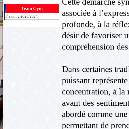
Cette démarche sym
Team Gym
associée à l’expres
Planning 2023/2024
profonde, à la réfl
désir de favoriser 
compréhension des
Dans certaines trad
puissant représent
concentration, à la 
avant des sentiments
abordé comme une 
permettant de prend