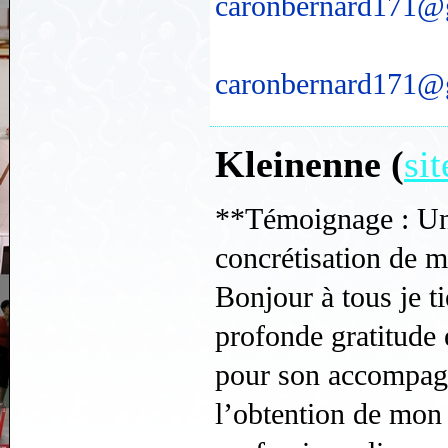
caronbernard171@
caronbernard171@
Kleinenne (
si
**Témoignage : Un 
concrétisation de 
Bonjour à tous je t
profonde gratitud
pour son accompag
l’obtention de mon 