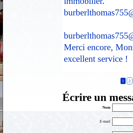
immobilier.
burberlthomas755
burberlthomas755
Merci encore, Mons
excellent service !
1
2
Écrire un messa
Nom
E-mail