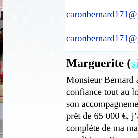
caronbernard171@
caronbernard171@
Marguerite (
s
Monsieur Bernard a
confiance tout au l
son accompagnement
prêt de 65 000 €, j’
complète de ma mai